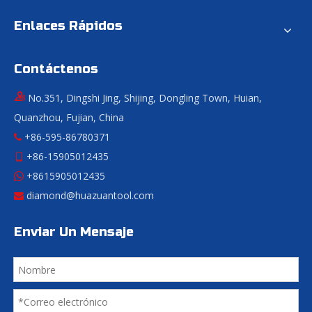
Enlaces Rápidos
Contáctenos
No.351, Dingshi Jing, Shijing, Dongling Town, Huian,
Quanzhou, Fujian, China
+86-595-86780371

+86-15905012435

+8615905012435

diamond@huazuantool.com

Enviar Un Mensaje